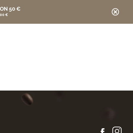
ON 50 €
00 €
E-Shop
DE
IT
EN
Artikel in Ihrem Warenkorb
vuoto