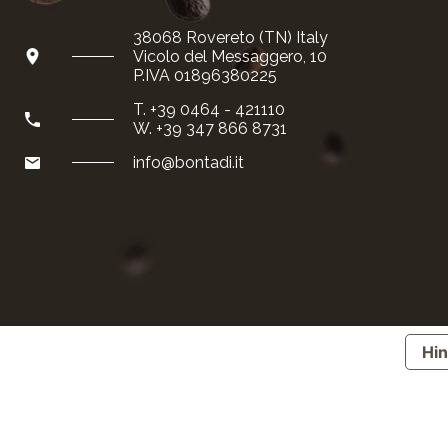
Special Reserve
38068 Rovereto (TN) Italy
Vicolo del Messaggero, 10
Geschenkverpackung
P.IVA 01896380225
T. +39 0464 - 421110
Lieferung und Zahlung
W. +39 347 866 8731
info@bontadi.it
Hin