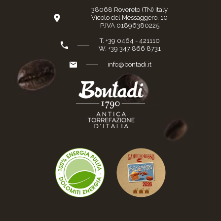
38068 Rovereto (TN) Italy
Vicolo del Messaggero, 10
P.IVA 01896380225
T. +39 0464 - 421110
W. +39 347 866 8731
info@bontadi.it