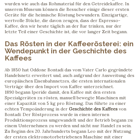
wurden wie auch das Rohmaterial für den Getreidekaffee. In
unserem Museum können die Besucher einige dieser ersten
Geräte für die heimische Röstung bewundern. Einzigartige,
wertvolle Stücke, die davon zeugen, dass der Espresso-
Kaffee, den wir heute täglich an der Bar trinken, nur der
letzte Teil einer Geschichte ist, die vor langer Zeit begann.
Das Rösten in der Kaffeerösterei: ein
Wendepunkt in der Geschichte des
Kaffees
Ab 1850 hat Oddone Bontadi das vom Vater Carlo gegründete
Handelsnetz erweitert und, auch aufgrund der Ausweitung des
europäischen Eisenbahnnetzes, die ersten internationalen
Verträge über den Import von Kaffee unterzeichnet.
1890 begann Iperide damit, den Kaffee mit den ersten
Spezialgeräten zu rösten, manuell bewegte Maschinen mit
einer Kapazität von 5 kg pro Röstung. Das führte zu einer
echten Tempoänderung in der
Geschichte des Kaffees
von
Bontadi: Der Röstprozess wurde in einen internen
Produktionsprozess umgewandelt und der Betrieb begann zu
einem Unternehmen zu werden und nicht nur Handel zu sein.
Zu Beginn des 20. Jahrhunderts begann Leo mit der Nutzung
der ersten elektromotorbetriebenen Maschine mit einer