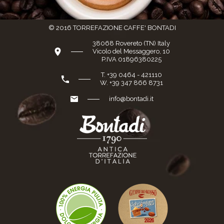
© 2016 TORREFAZIONE CAFFE' BONTADI
38068 Rovereto (TN) Italy
Vicolo del Messaggero, 10
P.IVA 01896380225
T. +39 0464 - 421110
W. +39 347 866 8731
info@bontadi.it