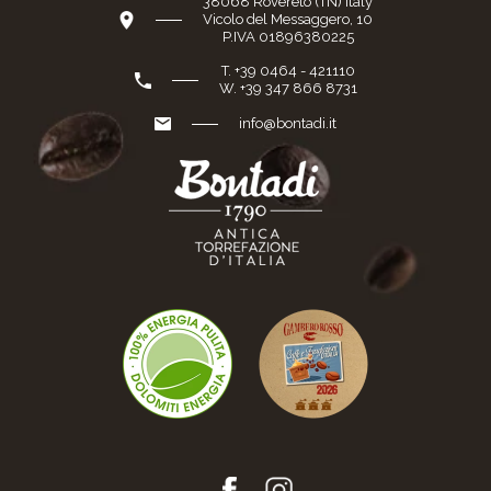
38068 Rovereto (TN) Italy
Vicolo del Messaggero, 10
P.IVA 01896380225
T. +39 0464 - 421110
W. +39 347 866 8731
info@bontadi.it