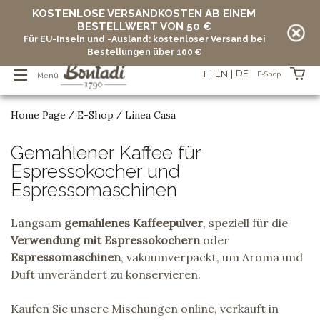
KOSTENLOSE VERSANDKOSTEN AB EINEM
BESTELLWERT VON 50 €
Für EU-Inseln und -Ausland: kostenloser Versand bei
Bestellungen über 100 €
DE
IT
EN
E-Shop
Menü
Home Page
E-Shop
Linea Casa
/
/
Artikel in Ihrem Warenkorb
Gemahlener Kaffee für
vuoto
Espressokocher und
Espressomaschinen
Langsam
gemahlenes Kaffeepulver
, speziell für die
Verwendung mit Espressokochern
oder
Espressomaschinen
, vakuumverpackt, um Aroma und
Duft unverändert zu konservieren.
Kaufen Sie unsere Mischungen online, verkauft in