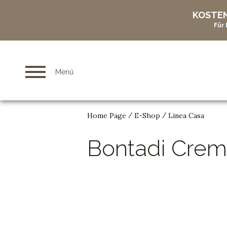
KOSTEN
Für
Menü
Home Page
E-Shop
Linea Casa
/
/
Bontadi Crem
Die Geschichte des Kaffees
Professionelle Kurse
Linea Bar
Geführte Besichtigungen
Liebhaber
Linea Casa
Kaffeepads