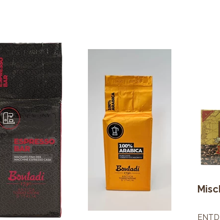
Misc
ENTD