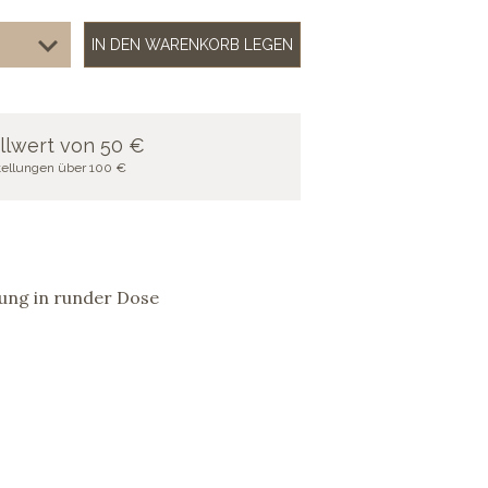
IN DEN WARENKORB LEGEN
llwert von 50 €
stellungen über 100 €
ung in runder Dose