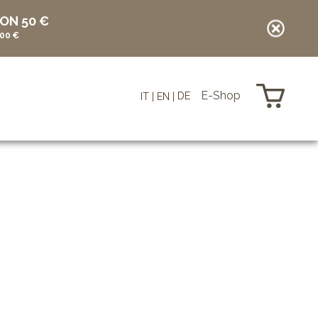
ON 50 €
00 €
E-Shop
DE
IT
EN
Artikel in Ihrem Warenkorb
vuoto