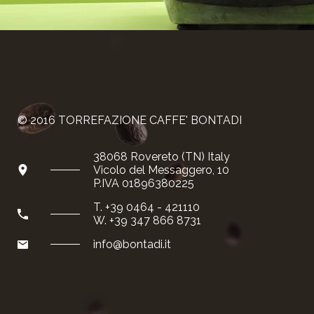
© 2016 TORREFAZIONE CAFFE' BONTADI
38068 Rovereto (TN) Italy
Vicolo del Messaggero, 10
P.IVA 01896380225
T. +39 0464 - 421110
W. +39 347 866 8731
info@bontadi.it