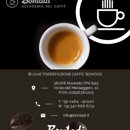
© 2016 TORREFAZIONE CAFFE' BONTADI
38068 Rovereto (TN) Italy
Vicolo del Messaggero, 10
P.IVA 01896380225
T. +39 0464 - 421110
W. +39 347 866 8731
info@bontadi.it