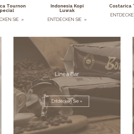
ica Tournon
Indonesia Kopi
Costarica 
pecial
Luwak
ENTDECKEN
CKEN SIE »
ENTDECKEN SIE »
Linea Bar
Entdecken Sie »