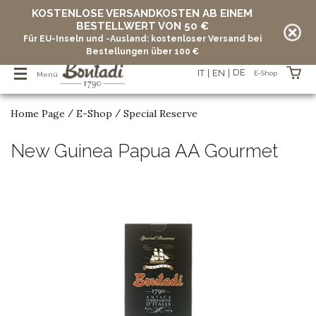
KOSTENLOSE VERSANDKOSTEN AB EINEM
BESTELLWERT VON 50 €
Für EU-Inseln und -Ausland: kostenloser Versand bei
Bestellungen über 100 €
DE
IT
EN
E-Shop
Menü
Home Page
E-Shop
Special Reserve
/
/
Artikel in Ihrem Warenkorb
New Guinea Papua AA Gourmet
vuoto